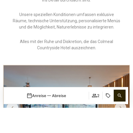
ins Detail durchdacht sind.
Unsere speziellen Konditionen umfassen exklusive
Räume, technische Unterstützung, personalisierte Menüs
und die Möglichkeit, Naturerlebnisse zu integrieren.
Alles mit der Ruhe und Diskretion, die das Colmeal
Countryside Hotel auszeichnen.
Anreise — Abreise
2
Wann
Promo
Wann
Promo
Wann
Promo
Buchung bearbeiten
Wer
Wer
Wer
​Zimmer 1​
​Zimmer 1​
​Zimmer 1​