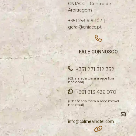
CNIACC – Centro de
Arbitragem
+351 253 619 107 |
geral@cniacc.pt
FALE CONNOSCO
+351 271 312 352
(Chamada para a rede fixa
nacional)
+351 913 426 070
(Chamada para a rede móvel
nacional)
info@colmealhotel.com